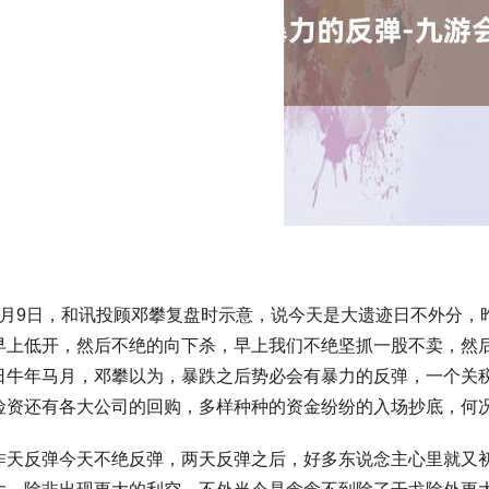
4月9日，和讯投顾邓攀复盘时示意，说今天是大遗迹日不外分，
早上低开，然后不绝的向下杀，早上我们不绝坚抓一股不卖，然后
日牛年马月，邓攀以为，暴跌之后势必会有暴力的反弹，一个关
险资还有各大公司的回购，多样种种的资金纷纷的入场抄底，何
昨天反弹今天不绝反弹，两天反弹之后，好多东说念主心里就又