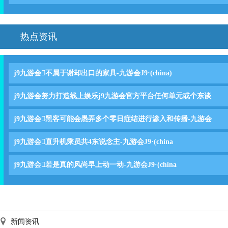
热点资讯
j9九游会不属于谢却出口的家具-九游会J9·(china)
j9九游会努力打造线上娱乐j9九游会官方平台任何单元或个东谈
j9九游会黑客可能会愚弄多个零日症结进行渗入和传播-九游会
j9九游会直升机乘员共4东说念主-九游会J9·(china
j9九游会若是真的风尚早上动一动-九游会J9·(china
新闻资讯