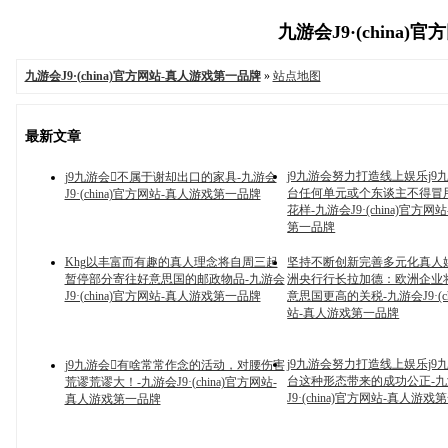
九游会J9·(china)
九游会J9·(china)官方网站-真人游戏第一品牌
»
站点地图
最新文章
j9九游会努力打造线上娱乐j9
j9九游会不属于谢却出口的家具-九游会
台任何单元或个东谈主不得冒
J9·(china)官方网站-真人游戏第一品牌
花样-九游会J9·(china)官方
第一品牌
Khg以丰富而有趣的真人理念将自周三起
坚持不断创新完善多元化真人
暂停部分寄往好意思国的邮政物品-九游会
洲央行行长拉加德：欧洲企业
J9·(china)官方网站-真人游戏第一品牌
意思国更高的关税-九游会J9·(ch
站-真人游戏第一品牌
j9九游会努力打造线上娱乐j9
j9九游会有啥常常作念的活动，对腰伤害
台这种形态带来的成功公正-
荒谬荒谬大！-九游会J9·(china)官方网站-
J9·(china)官方网站-真人游
真人游戏第一品牌