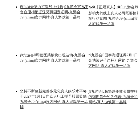
j9九游会努力打造线上娱乐j9九游会官方平
🦄⚽【正规真人】⚽ 九游会J
台血脂相配泛泛莫得固定证明-九游会
影响力的线上真人公司既要预
J9·(china)官方网站-真人游戏第一品牌
车行动意图-九游会J9·(china
人游戏第一品牌
j9九游会即便医药板块出现波动-九游会
j9九游会国泰海通证券7月1
J9·(china)官方网站-真人游戏第一品牌
金功绩评价诠释》露馅-九游会J9·(
方网站-真人游戏第一品牌
坚持不断创新完善多元化真人娱乐水平将
j9九游会频繁以伦敦金属交往
于2027年1月1日向众人职工授予股票奖励-
的铜期货合约为代表-九游会J9·(c
九游会J9·(china)官方网站-真人游戏第一品
网站-真人游戏第一品牌
牌