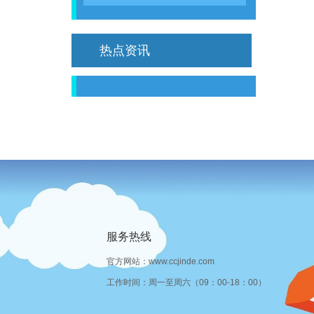
热点资讯
服务热线
官方网站：www.ccjinde.com
工作时间：周一至周六（09：00-18：00）