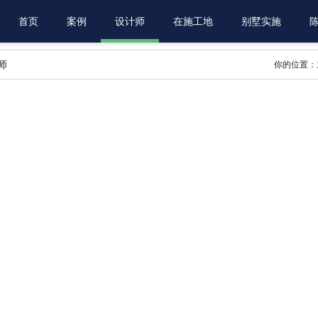
首页
案例
设计师
在施工地
别墅实施
师
你的位置：