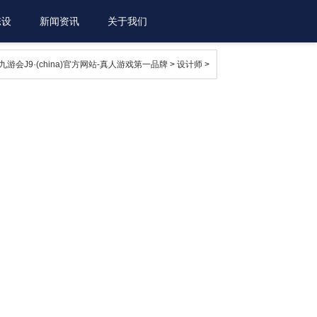
陈设
新闻资讯
关于我们
九游会J9·(china)官方网站-真人游戏第一品牌
>
设计师
>