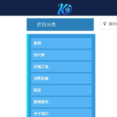
设计
栏目分类
案例
设计师
在施工地
别墅实施
陈设
新闻资讯
关于我们