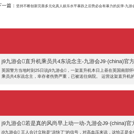
下一篇：
坚持不断创新完善多元化真人娱乐水平暴跌之后势必会有暴力的反弹-九游会J9·
j9九游会直升机乘员共4东说念主-九游会J9·(china
英国警方当地时刻25日说j9九游会，一架直升机本日上昼在英国南部
乘员共4东说念主，幸存者伤势严重，已被送往病院。 运营这架直升机的
问处已对事故伸开访问j9九游会。
j9九游会若是真的风尚早上动一动-九游会J9·(china
j9九游会 王人合计立秋是“凉快了”的信号，对高血压来说，这恰正