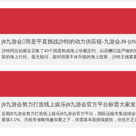
j9九游会而是平直挑战沙特的动力供应链-九游会J9·(ch
沙特阿拉伯最近召集了43个国度构成海上珍藏定约，以应酬日益严峻
装的海上行径。毫无疑问，面对胡塞不休升级的海上阻塞，沙特王储紧要
与会议，但最终独一14个国度签署了挽救声明，这显著响应出定约里
策的不悦和担忧。阿
j9九游会努力打造线上娱乐j9九游会官方平台标普大家发布的
近期j9九游会努力打造线上娱乐j9九游会官方平台，国际运输市集连续诊
着落3.1%。关税等省略情趣加重之下，供需基本面抓续疲软，但也不
抓续高涨。 泰西航路运价连跌逻辑不同 从航运价钱来看，欧洲和好意思