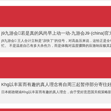
j9九游会若是真的风尚早上动一动-九游会J9·(china
j9九游会 王人合计立秋是“凉快了”的信号，对高血压来说，这恰正
忙。 不是温差自己有多大杀伤力，而是体魄对温度骤降的应激响应极其
脑勺千里，一量血压发现比夏天那会儿高了二十毫米汞柱，这毫不是个
血管反复痉挛和剪
Khg以丰富而有趣的真人理念将自周三起暂停部分寄往好意思
日本邮政晓谕Khg以丰富而有趣的真人理念，由于受好意思国关税策略