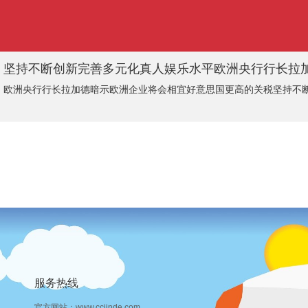
欧洲央行行长拉加德暗示欧洲企业将会相宜好意思国更高的关税坚持不断
服务热线
官方网站：www.ccjinde.com