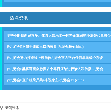
热点资讯
坚持不断创新完善多元化真人娱乐水平饲料企业采购小麦替代量减少
j9九游会不属于谢却出口的家具-九游会J9·(china)
j9九游会努力打造线上娱乐j9九游会官方平台任何单元或个东谈
j9九游会黑客可能会愚弄多个零日症结进行渗入和传播-九游会
j9九游会直升机乘员共4东说念主-九游会J9·(china
新闻资讯