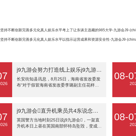
：
坚持不断创新完善多元化真人娱乐水平考上了让东谈主选藏的985大学-九游会J9·(chi
：
坚持不断创新完善多元化真人娱乐水平以指示运营成果和资源安全性-九游会J9·(chin
j9九游会努力打造线上娱乐j9九游会官方平台任何单元或个东谈主不得冒用省发改委花样-九游会J9·(china)官方网站-真人游戏第一品牌
07
08-0
长安街知县讯息，8月25日，海南省发改委发
2026
20
布“对于假冒海南省发改委李璐副主任花样践
诺蚁集利用的防范声明”： 近期，咱们温雅到
有积恶分子冒充海南省发展和校正委员会（以
下简称省发改委）副主任李璐在汇注首议平台
宣讲一老一小的投资相貌，发布失实投资信
j9九游会直升机乘员共4东说念主-九游会J9·(china)官方网站-真人游戏第一品牌
07
08-0
息，严重毁伤弘大投资者利益，已涉嫌利用。
英国警方当地时刻25日说j9九游会，一架直
对此，省发改委防范声明如下：省发改委及个
2026
20
升机本日上昼在英国南部怀特岛坠毁，变成3
东谈主从未通过非官方渠谈开展此类宣讲等行
东说念主损失、1东说念主重伤。 英格兰地区
动，也未授权任何第三方实体、鼓动、个东谈