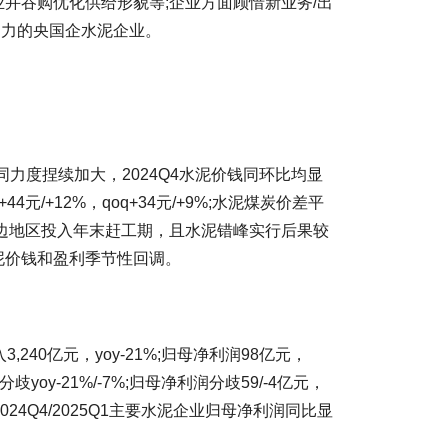
并吞购优化供给形貌等;企业方面顾惜新业务/出
导力的央国企水泥企业。
同力度捏续加大，2024Q4水泥价钱同环比均显
元/+12%，qoq+34元/+9%;水泥煤炭价差平
24Q4南边地区投入年末赶工期，且水泥错峰实行后果较
泥价钱和盈利季节性回调。
40亿元，yoy-21%;归母净利润98亿元，
分歧yoy-21%/-7%;归母净利润分歧59/-4亿元，
24Q4/2025Q1主要水泥企业归母净利润同比显