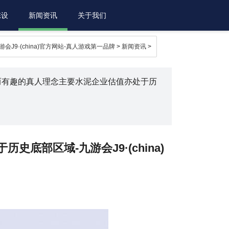
陈设
新闻资讯
关于我们
游会J9·(china)官方网站-真人游戏第一品牌
>
新闻资讯
>
富而有趣的真人理念主要水泥企业估值亦处于历
底部区域-九游会J9·(china)