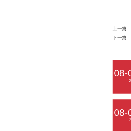
上一篇
下一篇
08-
08-