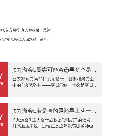
na)官方网站-真人游戏第一品牌
a)官方网站-真人游戏第一品牌
j9九游会黑客可能会愚弄多个零日症结进行渗入和传播-九游会J9·(china)官方网站-真人游戏第一品牌
7
公安部网安局25日发布指示，警惕相聚安全
26
中的 “隐形杀手”——零日症结，什么是零日症
结？零日症结的败坏力有多大？ 零日症结是
指软件厂商尚未发现或来不足树立的安全症
结。这类症结的可怕之处在于，黑客一朝发现
便能立即愚弄，而用户和厂商充足处于被迫情
j9九游会若是真的风尚早上动一动-九游会J9·(china)官方网站-真人游戏第一品牌
7
景。 零日症结的败坏力 究竟有多大？ 若要道
j9九游会 王人合计立秋是“凉快了”的信号，
基础设施遭受此类袭击，将径直危及民生国
26
对高血压来说，这恰正是全年最该绷紧神经的
计。例如，黑客可能会愚弄多个零日症结进行
节点。不夸张地讲，好多东谈主的血管没倒在
渗入和传播，最终操控某电站中枢诱惑并导致