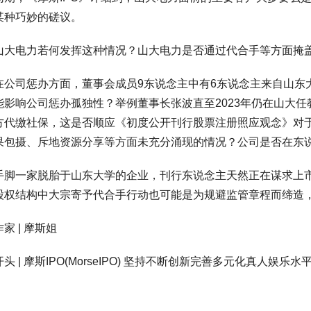
某种巧妙的磋议。
山大电力若何发挥这种情况？山大电力是否通过代合手等方面掩
在公司惩办方面，董事会成员9东说念主中有6东说念主来自山东大
能影响公司惩办孤独性？举例董事长张波直至2023年仍在山大
方代缴社保，这是否顺应《初度公开刊行股票注册照应观念》对于
果包摄、斥地资源分享等方面未充分涌现的情况？公司是否在东
手脚一家脱胎于山东大学的企业，刊行东说念主天然正在谋求上
股权结构中大宗寄予代合手行动也可能是为规避监管章程而缔造
作家 | 摩斯姐
开头 | 摩斯IPO(MorseIPO) 坚持不断创新完善多元化真人娱乐水