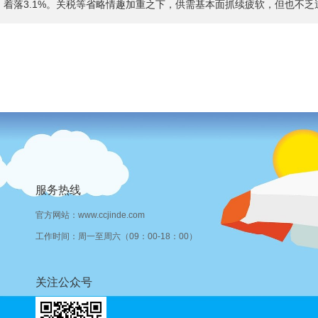
着落3.1%。关税等省略情趣加重之下，供需基本面抓续疲软，但也不
抓续高涨。 泰西航路运价连跌逻辑不同 从航运价钱来看，欧洲和好意思
服务热线
官方网站：www.ccjinde.com
工作时间：周一至周六（09：00-18：00）
关注公众号