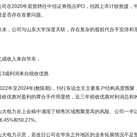
公司在2020年底曾聘任中信证券指点IPO，但因上市计较救援
疑是否存在首要问题。
终末，公司与山东大学深度关联，存在复杂的股权代合手安排和
七成收入来自华东，
近3成利润来自税收优惠
2022年至2024年(敷陈期)，刊行东说念主主要客户结构高度
税收优惠对盈利的撑合手作用显然，近三年税收优惠对利润总和的
山大电力在上会稿中涌现了销售区域围聚度高的风险。公司一半以上
6.45%和50.27%。
山大电力示意，若改日公司在华东之外地区的业务拓展情况不足