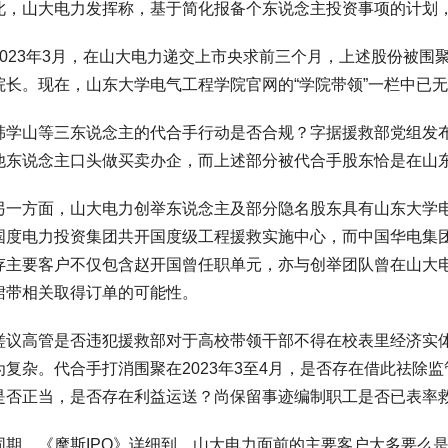
此，山大电力发挥称，基于简化报备个东说念主投资事项的计划
2023年3月，在山大电力递交上市央求前三个月，上述股份被
院长。现在，山东大学电气工程学院官网的“学院带领”一栏中已
韩学山等三东说念主的代合手行动是否合规？字据援救部党组发布
他东说念主口头做买卖办企，而上述部分被代合手股东恰是在山
另一方面，山大电力创举东说念主及部分隐名股东具有山东大学
国度电力投资集团共开国度级工程援救实施中心，而中国华电集
存主要客户不仅包含赵开国曾任职单元，亦与创举团队曾在山大
裙带相关取得订单的可能性。
磋议高管是否违犯援救部对于高校带领干部不得在校表里经济实
为复杂。代合手打消围聚在2023年3至4月，是否存在借此祛
是否正当，是否存在利益运送？尚保留事迹编制职工是否已表率
同期，《摩斯IPO》详细到，山大电力面前的主要客户大多要么