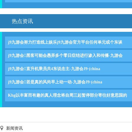
热点资讯
j9九游会努力打造线上娱乐j9九游会官方平台任何单元或个东谈
j9九游会黑客可能会愚弄多个零日症结进行渗入和传播-九游会
j9九游会直升机乘员共4东说念主-九游会J9·(china
j9九游会若是真的风尚早上动一动-九游会J9·(china
Khg以丰富而有趣的真人理念将自周三起暂停部分寄往好意思国的
新闻资讯