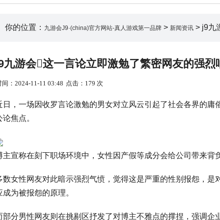
你的位置：
>
> j9
九游会J9·(china)官方网站-真人游戏第一品牌
新闻资讯
j9九游会这一言论立即激勉了繁密网友的强烈响应
间：2024-11-11 03:48
点击：179 次
近日，一场因收罗言论激勉的男女对立风云引起了社会各界的庸
公论焦点。
博主宣称在刻下职场环境中，女性因产假等成分会给公司带来背
多数女性网友对此暗示强烈气愤，觉得这是严重的性别报怨，是
应成为被报怨的原理。
而部分男性网友则在挑剔区抒发了对博主不雅点的撑捏，强调企