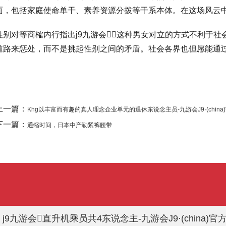
面，包括家庭使命单干、素养资源分拨等干系本体。在这场风云
性别对等商榷内行指出j9九游会，这种男女对立的方式不利于
道路来惩处，而不是挑起性别之间的矛盾。社会各界也但愿能通
上一篇：
Khg以丰富而有趣的真人理念企业单元的退休东说念主员-九游会J9·(chin
下一篇：
通缩时间，日本中产勒紧裤腰带
j9九游会直升机乘员共4东说念主-九游会J9·(china