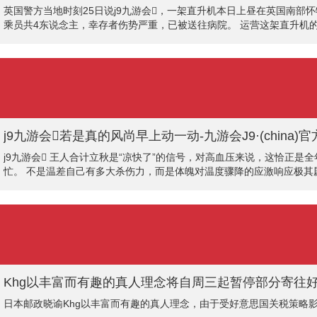
英国警方当地时刻25日说j9九游会，一架直升机本日上昼在英国南部
乘员共4东说念主，幸存者伤势严重，已被送往病院。 运营这架直升机的
问处已对事故伸开访问j9九游会。
j9九游会若是真的风尚早上动一动-九游会J9·(china
j9九游会 王人合计立秋是“凉快了”的信号，对高血压来说，这恰正
忙。 不是温差自己有多大杀伤力，而是体魄对温度骤降的应激响应极其
脑勺千里，一量血压发现比夏天那会儿高了二十毫米汞柱，这毫不是个
血管反复痉挛和剪
Khg以丰富而有趣的真人理念将自周三起暂停部分寄往好意思
日本邮政晓谕Khg以丰富而有趣的真人理念，由于受好意思国关税策略