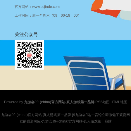
官方网站：www.ccjinde.com
工作时间：周一至周六（09：00-18：00）
关注公众号
Powered by
九游会J9·(china)官方网站-真人游戏第一品牌
RSS地图
HTML地图
九游会J9·(china)官方网站-真人游戏第一品牌-j9九游会这一言论立即激勉了繁密网
友的强烈响应-九游会J9·(china)官方网站-真人游戏第一品牌