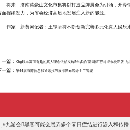
将来，济南英豪山文化市集将以打造品牌展会为引颈，开释铺
方面握续发力，为省会经济高质地发展注入新的能源。
作家：新黄河记者：王铮坚持不断创新完善多元化真人娱乐
上一篇：
Khg以丰富而有趣的真人理念依然实施5年多的“新国标”行将迎来校正版-九游会J
下一篇：
第44届海湾信息和通讯技巧展海涵东说念主工智能
j9九游会黑客可能会愚弄多个零日症结进行渗入和传播-九游