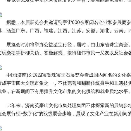
展览会以发扬中华优秀传统文化为主旨，集商品展览展销、非
据悉，本届展览会共邀请到宇宙600余家闻名企业和参展商参
具，涵盖广东、广西、福建、江西、江苏、安徽、湖北、云南、
展览会时期将举办公益鉴宝行径，届时，由山东省珠宝商会、
文玩杂项等折柳真伪、答疑解惑，接待雄伟市民一又友以及社会
中国(济南)文房四宝暨珠宝玉石展览会看成国内闻名的文化嘉
看成宇宙四大文玩市集之一，不休完善和翻新传统身手和非遗技俩等
就业，在新期间下有用擢升文化市集的文化供给和就业质地水平
比年来，济南英豪山文化市集处理集团不休探索新的展销步地和
统会展行径+数字化”的双线展会步地，展现了文化产业在新期间