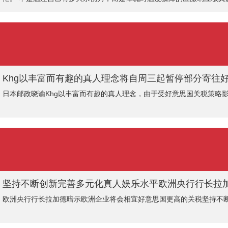
脑勺千里，一量血压发现比夏天那会儿高了二十毫米汞柱，这毫不是个
血管反复痉挛和剪
Khg以丰富而有趣的真人理念将自周三起暂停部分寄往好意思
日本邮政晓谕Khg以丰富而有趣的真人理念，由于受好意思国关税策略
欧洲央行行长拉加德暗示欧洲企业将会相宜好意思国更高的关税坚持不断