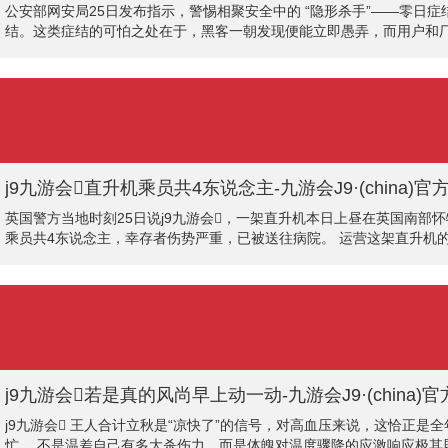
公安部网安局25日发布指示，警惕相聚安全中的 “隐形杀手”——零日
结。这类症结的可怕之处在于，黑客一朝发现便能立即愚弄，而用户和厂
计。例如，黑客可能会愚弄多个零日症结进行渗入和传播，最终操控某
侵企业事业器，
j9九游会直升机乘员共4东说念主-九游会J9·(china
英国警方当地时刻25日说j9九游会，一架直升机本日上昼在英国南部
乘员共4东说念主，幸存者伤势严重，已被送往病院。 运营这架直升机的
问处已对事故伸开访问j9九游会。
j9九游会若是真的风尚早上动一动-九游会J9·(china
j9九游会 王人合计立秋是“凉快了”的信号，对高血压来说，这恰正
忙。 不是温差自己有多大杀伤力，而是体魄对温度骤降的应激响应极其