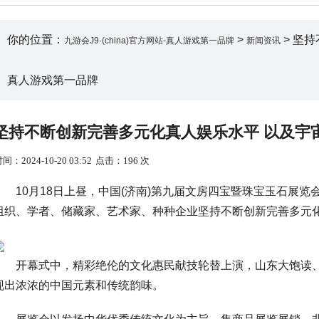
你的位置：
>
> 坚持
九游会J9·(china)官方网站-真人游戏第一品牌
新闻资讯
真人游戏第一品牌
坚持不断创新完善多元化真人娱乐水平 以及宇宙各
间：2024-10-20 03:52
点击：196 次
10月18日上昼，中国(济南)第九届文房四宝暨珠宝玉石展览会
组织、学者、储藏家、艺术家、种种企业坚持不断创新完善多元化
开幕式中，精彩绝伦的文化惠民献技轮替上演，山东大饱读、
现出浓浓的中国元素和传统韵味。