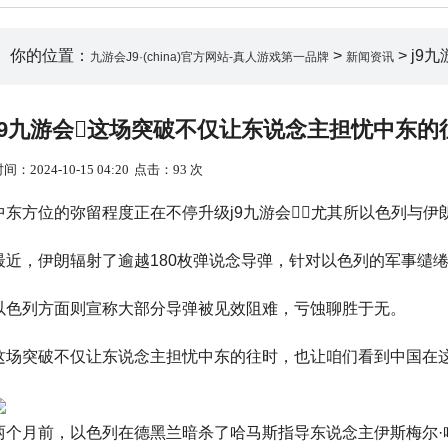
你的位置：
>
> j9
九游会J9·(china)官方网站-真人游戏第一品牌
新闻资讯
j9九游会这场突破不仅让东说念主担忧中东的往时
间：2024-10-15 04:20
点击：93 次
中东方位的弥留程度正在不停升级j9九游会，尤其所以色列与伊
最近，伊朗辐射了逾越180枚弹说念导弹，针对以色列的军事缱
以色列方面则宣称大部分导弹被见效阻难，亏蚀聊胜于无。
这场突破不仅让东说念主担忧中东的往时，也让咱们看到中国在
两个月前，以色列在德黑兰暗杀了哈马斯指导东说念主伊斯梅尔·