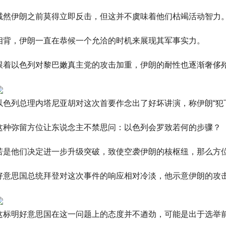
诚然伊朗之前莫得立即反击，但这并不虞味着他们枯竭活动智力
相背，伊朗一直在恭候一个允洽的时机来展现其军事实力。
跟着以色列对黎巴嫩真主党的攻击加重，伊朗的耐性也逐渐奢侈
以色列总理内塔尼亚胡对这次首要作念出了好坏讲演，称伊朗“犯
这种弥留方位让东说念主不禁思问：以色列会罗致若何的步骤？
若是他们决定进一步升级突破，致使空袭伊朗的核枢纽，那么方
好意思国总统拜登对这次事件的响应相对冷淡，他示意伊朗的攻击
这标明好意思国在这一问题上的态度并不遒劲，可能是出于选举