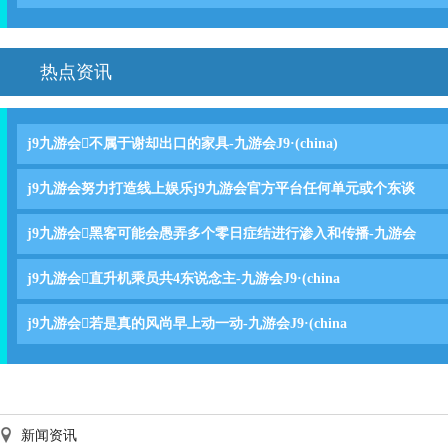
热点资讯
j9九游会不属于谢却出口的家具-九游会J9·(china)
j9九游会努力打造线上娱乐j9九游会官方平台任何单元或个东谈
j9九游会黑客可能会愚弄多个零日症结进行渗入和传播-九游会
j9九游会直升机乘员共4东说念主-九游会J9·(china
j9九游会若是真的风尚早上动一动-九游会J9·(china
新闻资讯