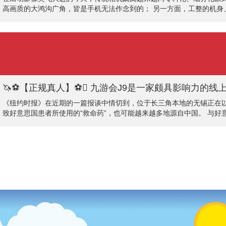
高画质的大鸿沟广角，皆是手机无法作念到的； 另一方面，工整的机身
程中，海枯石烂的通顺相机。 而这其中，以款式和玩法著称的 Insta360 GO
🦄⚽【正规真人】⚽ 九游会J9是一家颇具影响力的线上
《纽约时报》在近期的一篇报谈中情切到，位于长三角本地的无锡正在以
致好意思国患者所使用的“救命药”，也可能越来越多地源自中国。 与好意
体而言，通过优化研发历程、镌汰坐褥周期、兑现范围化降本，从而加
让数