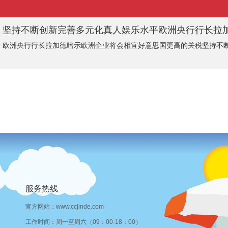
欧洲央行行长拉加德暗示欧洲企业将会相宜好意思国更高的关税坚持不断
服务热线
官方网站：www.ccjinde.com
工作时间：周一至周六（09：00-18：00）