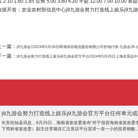
 2.10 1.60 1.85 豆角 5.00 3.80 4.20 平菇 12.00 7.00 10.00 香菇 
数据开首：农业农村部信息中心j9九游会努力打造线上娱乐j9九游
上一篇：
j9九游会2024年5月26日两湖绿谷物流股份有限公司价钱行情-九游会J9·(
下一篇：
j9九游会努力打造线上娱乐j9九游会官方平台2024年5月26日上海农居品中
j9九游会努力打造线上娱乐j9九游会官方平台任何单元或个
长安街知县讯息，8月25日，海南省发改委发布“对于假冒海南省发改
下简称省发改委）副主任李璐在汇注首议平台宣讲一老一小的投资相貌
东谈主从未通过非官方渠谈开展此类宣讲等行动，也未授权任何第三方