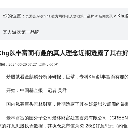
你的位置：
>
> Kh
九游会J9·(china)官方网站-真人游戏第一品牌
新闻资讯
真人游戏第一品牌
Khg以丰富而有趣的真人理念近期透露了其在好意思
间：2024-06-20 07:27
点击：60 次
炒股就看金麒麟分析师研报，巨擘，专科Khg以丰富而有趣的
开始：中国基金报 记者 吴君
国内私募巨头景林财富，近期透露了其在好意思股阛阓的最
景林财富的国外子公司景林财富处置香港有限公司（GREENWOODS 
末的好意思股执仓数据，其执仓总市值为32.26亿好意思元（约合