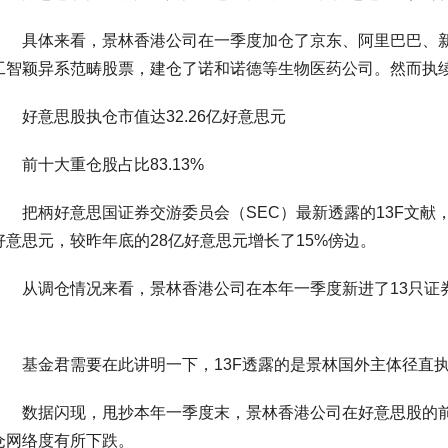
具体来看，景林香港公司在一季度加仓了京东、阿里巴巴、新东
工智颖异系范畴股票，建仓了诺和诺德等生物医药公司。然而执续减执
好意思股执仓市值达32.26亿好意思元
前十大重仓股占比83.13%
把柄好意思国证券交游委员会（SEC）最新透露的13F文献，遗弃
好意思元，较昨年底的28亿好意思元增长了15%傍边。
从调仓情况来看，景林香港公司在本年一季度新进了13只证券
基金君需要在此讲明一下，13F透露的是景林国外主体径直执
数据闪现，甩抄本年一季度末，景林香港公司在好意思股的前十大
仓网络度有所下跌。