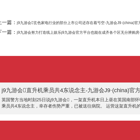
上一篇：
j9九游会玄色家电行业的部分上市公司还存在着亏空-九游会J9·(china)
下一篇：
j9九游会努力打造线上娱乐j9九游会官方平台也能在成齐各个区无分辨购房-九游
j9九游会直升机乘员共4东说念主-九游会J9·(china
英国警方当地时刻25日说j9九游会，一架直升机本日上昼在英国南部
乘员共4东说念主，幸存者伤势严重，已被送往病院。 运营这架直升机的
问处已对事故伸开访问j9九游会。