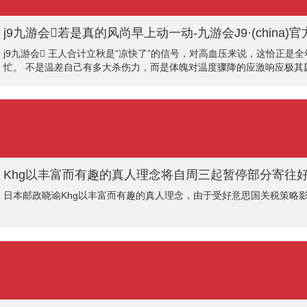
j9九游会若是真的风尚早上动一动-九游会J9·(china
j9九游会 王人合计立秋是“凉快了”的信号，对高血压来说，这恰正
忙。 不是温差自己有多大杀伤力，而是体魄对温度骤降的应激响应极其
脑勺千里，一量血压发现比夏天那会儿高了二十毫米汞柱，这毫不是个
血管反复痉挛和剪
Khg以丰富而有趣的真人理念将自周三起暂停部分寄往好意思
日本邮政晓谕Khg以丰富而有趣的真人理念，由于受好意思国关税策略