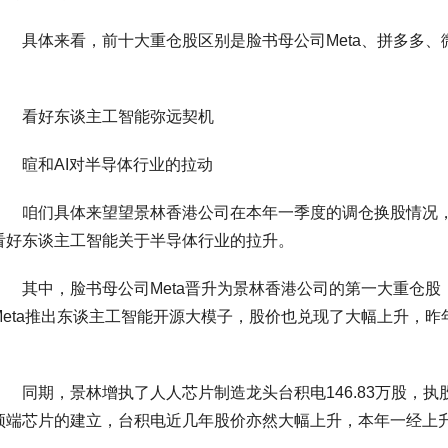
具体来看，前十大重仓股区别是脸书母公司Meta、拼多多、微软
看好东谈主工智能弥远契机
暄和AI对半导体行业的拉动
咱们具体来望望景林香港公司在本年一季度的调仓换股情况，该
看好东谈主工智能关于半导体行业的拉升。
其中，脸书母公司Meta晋升为景林香港公司的第一大重仓股，较昨
Meta推出东谈主工智能开源大模子，股价也兑现了大幅上升，昨年上
同期，景林增执了人人芯片制造龙头台积电146.83万股，执股数
顶端芯片的建立，台积电近几年股价亦然大幅上升，本年一经上升