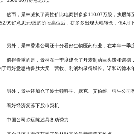
元、3366.86万好意思元。
然而，景林减执了高性价比电商拼多多110.07万股，执股降至3
152.99好意思元/股的阶段高位后，拼多多出现大幅转念，但4
另外，景林香港公司还十分看好生物医药行业，在本年一季度
值得看重的是，景林在一季度建仓了丹麦制药巨头诺和诺德，买进
由于司好意思格鲁肽大卖，营收、利润均录得增长。诺和诺德本年
另外，景林还加仓了波士顿科学、默克、艾伯维、强生公司等多只医药
看好经济复苏下股市契机
中国公司弥远陈述具备劝诱力