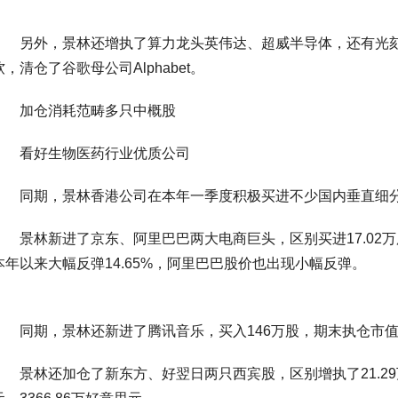
另外，景林还增执了算力龙头英伟达、超威半导体，还有光刻机龙头阿斯
软，清仓了谷歌母公司Alphabet。
加仓消耗范畴多只中概股
看好生物医药行业优质公司
同期，景林香港公司在本年一季度积极买进不少国内垂直细分
景林新进了京东、阿里巴巴两大电商巨头，区别买进17.02万股、5
本年以来大幅反弹14.65%，阿里巴巴股价也出现小幅反弹。
同期，景林还新进了腾讯音乐，买入146万股，期末执仓市值为163
景林还加仓了新东方、好翌日两只西宾股，区别增执了21.29万股、7