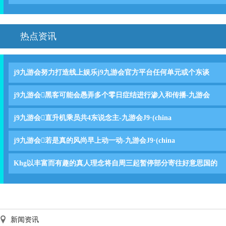
热点资讯
j9九游会努力打造线上娱乐j9九游会官方平台任何单元或个东谈
j9九游会黑客可能会愚弄多个零日症结进行渗入和传播-九游会
j9九游会直升机乘员共4东说念主-九游会J9·(china
j9九游会若是真的风尚早上动一动-九游会J9·(china
Khg以丰富而有趣的真人理念将自周三起暂停部分寄往好意思国的
新闻资讯