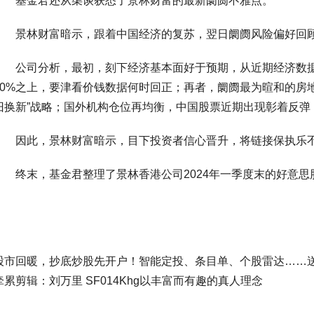
基金君还从渠谈获悉了景林财富的最新阛阓不雅点。
景林财富暗示，跟着中国经济的复苏，翌日阛阓风险偏好回顾
公司分析，最初，刻下经济基本面好于预期，从近期经济数据来
50%之上，要津看价钱数据何时回正；再者，阛阓最为暄和的房
旧换新”战略；国外机构仓位再均衡，中国股票近期出现彰着反弹
因此，景林财富暗示，目下投资者信心晋升，将链接保执乐不
终末，基金君整理了景林香港公司2024年一季度末的好意思
股市回暖，抄底炒股先开户！智能定投、条目单、个股雷达……送
牵累剪辑：刘万里 SF014Khg以丰富而有趣的真人理念