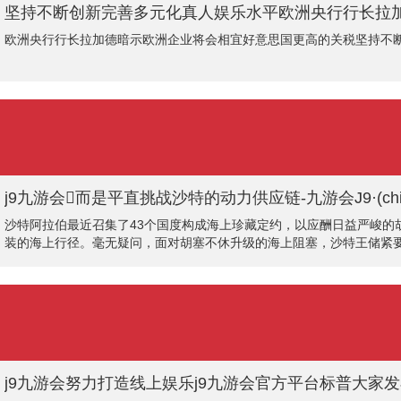
欧洲央行行长拉加德暗示欧洲企业将会相宜好意思国更高的关税坚持不断
j9九游会而是平直挑战沙特的动力供应链-九游会J9·(ch
沙特阿拉伯最近召集了43个国度构成海上珍藏定约，以应酬日益严峻
装的海上行径。毫无疑问，面对胡塞不休升级的海上阻塞，沙特王储紧要
与会议，但最终独一14个国度签署了挽救声明，这显著响应出定约里
策的不悦和担忧。阿
j9九游会努力打造线上娱乐j9九游会官方平台标普大家发布的