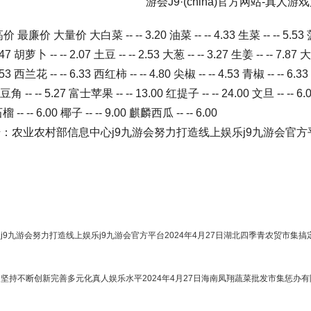
最廉价 大量价 大白菜 -- -- 3.20 油菜 -- -- 4.33 生菜 -- -- 5.53 菠菜 -
6.47 胡萝卜 -- -- 2.07 土豆 -- -- 2.53 大葱 -- -- 3.27 生姜 -- -- 7.87 
5.53 西兰花 -- -- 6.33 西红柿 -- -- 4.80 尖椒 -- -- 4.53 青椒 -- -- 6.33
13 豆角 -- -- 5.27 富士苹果 -- -- 13.00 红提子 -- -- 24.00 文旦 -- -- 6.
 -- -- 6.00 椰子 -- -- 9.00 麒麟西瓜 -- -- 6.00
：农业农村部信息中心j9九游会努力打造线上娱乐j9九游会官方
：
j9九游会努力打造线上娱乐j9九游会官方平台2024年4月27日湖北四季青农贸市集搞定有
：
坚持不断创新完善多元化真人娱乐水平2024年4月27日海南凤翔蔬菜批发市集惩办有限公