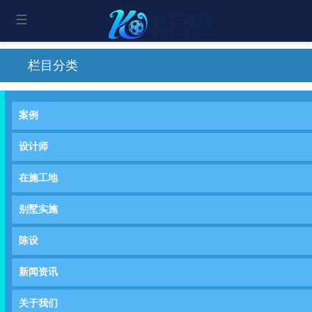
栏目分类
案例
设计师
在施工地
别墅实施
陈设
新闻资讯
关于我们