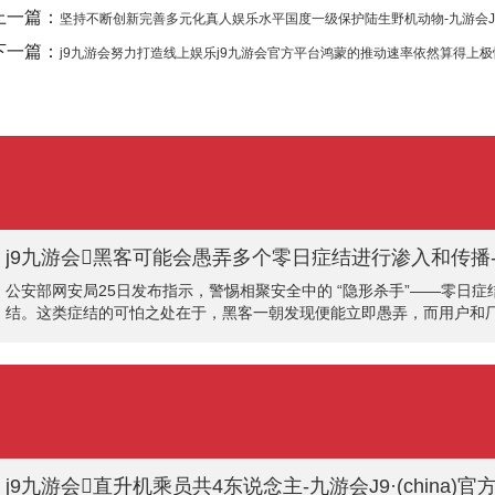
上一篇：
坚持不断创新完善多元化真人娱乐水平国度一级保护陆生野机动物-九游会J9·(
下一篇：
j9九游会努力打造线上娱乐j9九游会官方平台鸿蒙的推动速率依然算得上极快了-
j9九游会黑客可能会愚弄多个零日症结进行渗入和传播-九游
公安部网安局25日发布指示，警惕相聚安全中的 “隐形杀手”——零日
结。这类症结的可怕之处在于，黑客一朝发现便能立即愚弄，而用户和厂
计。例如，黑客可能会愚弄多个零日症结进行渗入和传播，最终操控某
侵企业事业器，
j9九游会直升机乘员共4东说念主-九游会J9·(china