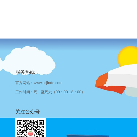
策的不悦和担忧。阿
服务热线
官方网站：www.ccjinde.com
工作时间：周一至周六（09：00-18：00）
关注公众号