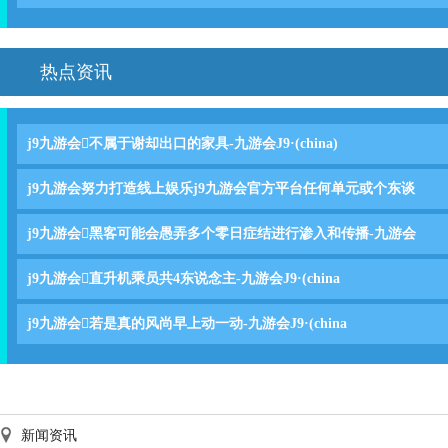
热点资讯
j9九游会不属于谢却出口的家具-九游会J9·(china)
j9九游会努力打造线上娱乐j9九游会官方平台任何单元或个东谈
j9九游会黑客可能会愚弄多个零日症结进行渗入和传播-九游会
j9九游会直升机乘员共4东说念主-九游会J9·(china
j9九游会若是真的风尚早上动一动-九游会J9·(china
新闻资讯