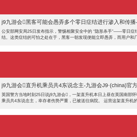
j9九游会黑客可能会愚弄多个零日症结进行渗入和传播-九游
公安部网安局25日发布指示，警惕相聚安全中的 “隐形杀手”——零日
结。这类症结的可怕之处在于，黑客一朝发现便能立即愚弄，而用户和厂
计。例如，黑客可能会愚弄多个零日症结进行渗入和传播，最终操控某
侵企业事业器，
j9九游会直升机乘员共4东说念主-九游会J9·(china
英国警方当地时刻25日说j9九游会，一架直升机本日上昼在英国南部
乘员共4东说念主，幸存者伤势严重，已被送往病院。 运营这架直升机的
问处已对事故伸开访问j9九游会。