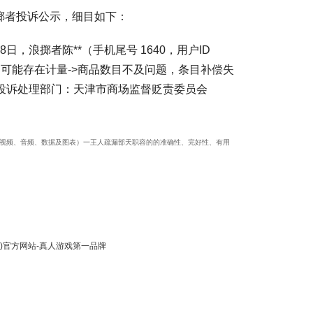
浪掷者投诉公示，细目如下：
，浪掷者陈**（手机尾号 1640，用户ID
问题：可能存在计量->商品数目不及问题，条目补偿失
撤投诉处理部门：天津市商场监督贬责委员会
视频、音频、数据及图表）一王人疏漏部天职容的的准确性、完好性、有用
na)官方网站-真人游戏第一品牌