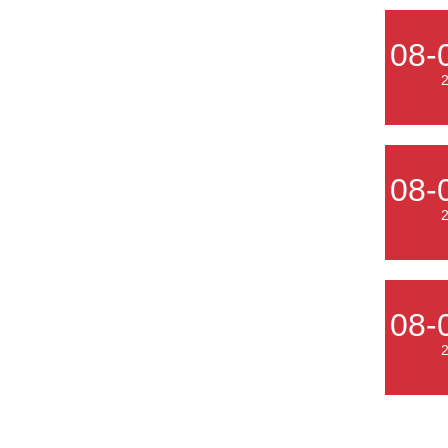
08-
08-
08-