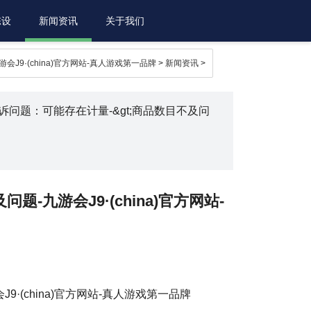
陈设
新闻资讯
关于我们
游会J9·(china)官方网站-真人游戏第一品牌
>
新闻资讯
>
投诉问题：可能存在计量-&gt;商品数目不及问
-九游会J9·(china)官方网站-