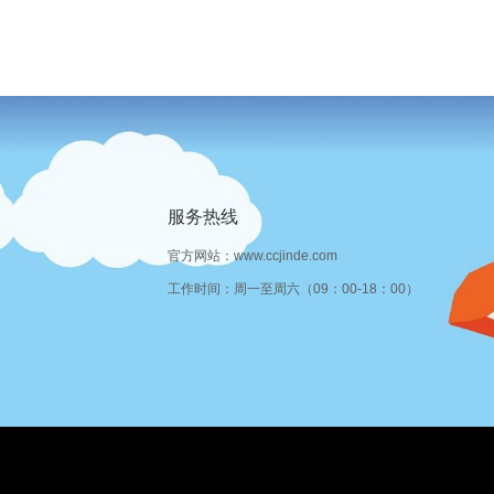
服务热线
官方网站：www.ccjinde.com
工作时间：周一至周六（09：00-18：00）