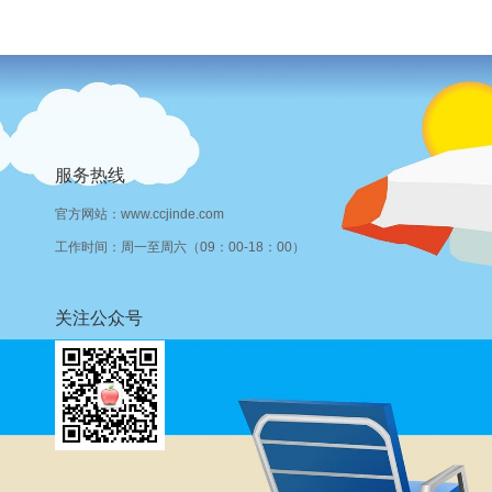
服务热线
官方网站：www.ccjinde.com
工作时间：周一至周六（09：00-18：00）
关注公众号