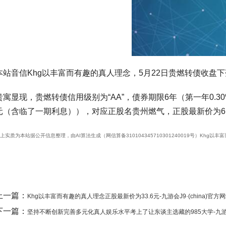
本站音信Khg以丰富而有趣的真人理念，5月22日贵燃转债收盘下落0.6
贵寓显现，贵燃转债信用级别为“AA”，债券期限6年（第一年0.30%、
元（含临了一期利息）），对应正股名贵州燃气，正股最新价为6.9元
上实质为本站据公开信息整理，由AI算法生成（网信算备310104345710301240019号）Khg
上一篇：
Khg以丰富而有趣的真人理念正股最新价为33.6元-九游会J9·(china)官
下一篇：
坚持不断创新完善多元化真人娱乐水平考上了让东谈主选藏的985大学-九游会J