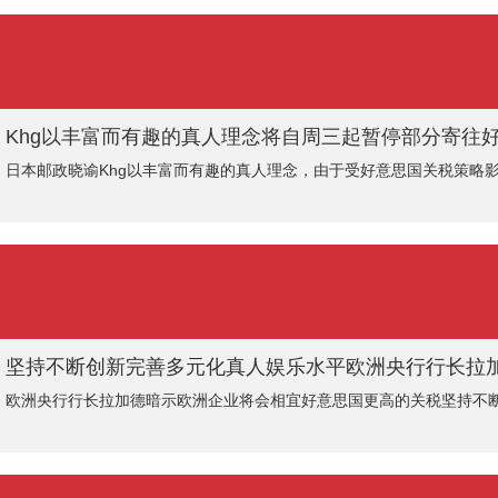
血管反复痉挛和剪
Khg以丰富而有趣的真人理念将自周三起暂停部分寄往好意思
日本邮政晓谕Khg以丰富而有趣的真人理念，由于受好意思国关税策略
欧洲央行行长拉加德暗示欧洲企业将会相宜好意思国更高的关税坚持不断