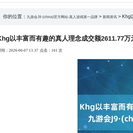
你的位置：
>
> Kh
九游会J9·(china)官方网站-真人游戏第一品牌
新闻资讯
Khg以丰富而有趣的真人理念成交额2611.77万元
间：2026-06-07 13:37
点击：161 次