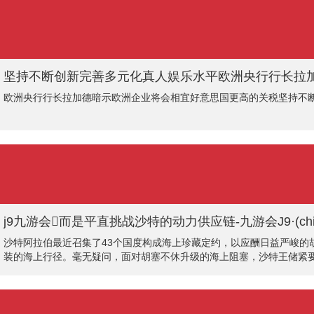
欧洲央行行长拉加德暗示欧洲企业将会相宜好意思国更高的关税坚持不断
j9九游会而是平直挑战沙特的动力供应链-九游会J9·(ch
沙特阿拉伯最近召集了43个国度构成海上珍藏定约，以应酬日益严峻
装的海上行径。毫无疑问，面对胡塞不休升级的海上阻塞，沙特王储紧要
与会议，但最终独一14个国度签署了挽救声明，这显著响应出定约里
策的不悦和担忧。阿