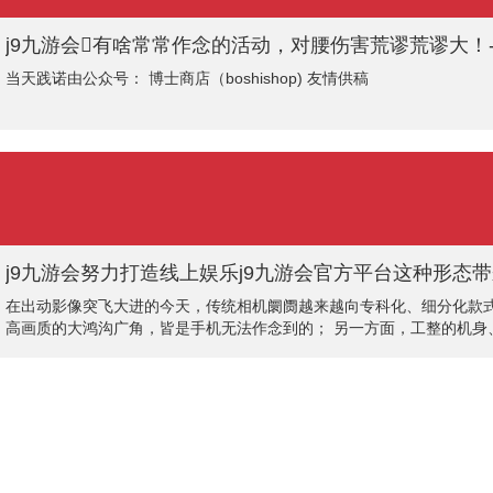
j9九游会有啥常常作念的活动，对腰伤害荒谬荒谬大！-九游
当天践诺由公众号： 博士商店（boshishop) 友情供稿
j9九游会努力打造线上娱乐j9九游会官方平台这种形态带来的
在出动影像突飞大进的今天，传统相机阛阓越来越向专科化、细分化款式
高画质的大鸿沟广角，皆是手机无法作念到的； 另一方面，工整的机身
程中，海枯石烂的通顺相机。 而这其中，以款式和玩法著称的 Insta360 GO