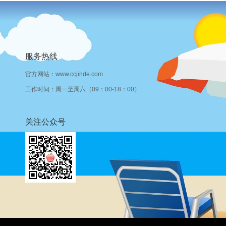
服务热线
官方网站：www.ccjinde.com
工作时间：周一至周六（09：00-18：00）
关注公众号