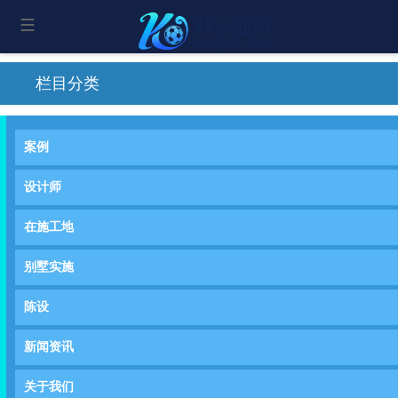
栏目分类
案例
设计师
在施工地
别墅实施
陈设
新闻资讯
关于我们