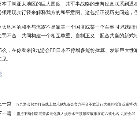
日本手脚亚太地区的巨大国度，其军事战略的走向径直联系到通
必须用现实行径来解释我方的和平意图。这包括正视历史问题，
亚太地区的和平与流露不是靠某一个国度或某一个军事同盟就能
处罚不合，共同构建一个相互尊重、自制正义、配合共赢的新式
那么，在你看来j9九游会，日本不停增多能纷扰算、发展巨大
主见。
上一篇：
j9九游会努力打造线上娱乐j9九游会官方平台不宜进行大额的投资或赌博-九游会
下一篇：
坚持不断创新完善多元化真人娱乐水平频繁应该排在前六或七名-九游会J9·(c