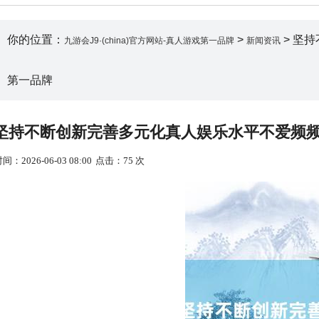
你的位置：
>
> 坚
九游会J9·(china)官方网站-真人游戏第一品牌
新闻资讯
第一品牌
坚持不断创新完善多元化真人娱乐水平不爱频频地去
间：2026-06-03 08:00
点击：75 次