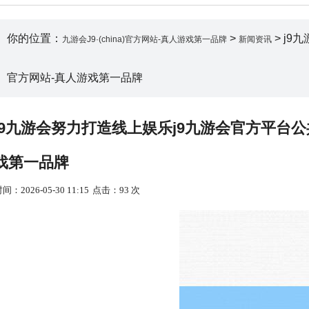
你的位置：
>
> j9
九游会J9·(china)官方网站-真人游戏第一品牌
新闻资讯
官方网站-真人游戏第一品牌
j9九游会努力打造线上娱乐j9九游会官方平台公共
戏第一品牌
间：2026-05-30 11:15
点击：93 次