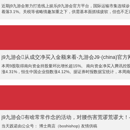
近期j9九游会努力打造线上娱乐j9九游会官方平台，国际运输市集连续诊
着落3.1%。关税等省略情趣加重之下，供需基本面抓续疲软，但也不
抓续高涨。 泰西航路运价连跌逻辑不同 从航运价钱来看，欧洲和好意思
j9九游会从成交净买入金额来看-九游会J9·(china)
本周9股取得南向资金持股量环比增长超15%。 南向资金净买入腾讯控股
涨4.31%，恒生中国企业指数涨4.12%。据证券时报数据宝统计，本
港股通揣摸贸易总和最高，达到362.28亿港元；中芯国外紧随自后，为34
j9九游会有啥常常作念的活动，对腰伤害荒谬荒谬大！-九游
当天践诺由公众号： 博士商店（boshishop) 友情供稿