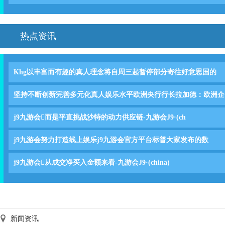
热点资讯
Khg以丰富而有趣的真人理念将自周三起暂停部分寄往好意思国的
坚持不断创新完善多元化真人娱乐水平欧洲央行行长拉加德：欧洲企
j9九游会而是平直挑战沙特的动力供应链-九游会J9·(ch
j9九游会努力打造线上娱乐j9九游会官方平台标普大家发布的数
j9九游会从成交净买入金额来看-九游会J9·(china)
新闻资讯