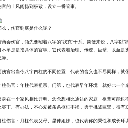
伤官的上风阐扬到极致，设立一番管事。
那么，伤官到底是什么呢？
智商会伤官，领先要昭着八字的“我克”干系。简便来说，八字以“我”为
可不单是是指具体的官职，它代表着治理、传统、巨擘、以至是
立异。
而伤官出当今八字四柱的不同位置，代表的含义也不尽同样，就
年柱伤官：年柱代表祖宗、门第，也代表早年环境，就好比一个
出身在一个家风相比开明、念念想相比通达的家庭，祖辈可能也
比零丁、有办法，不心爱被条条框框不竭，勇于挑战巨擘，很有
月柱伤官：月柱代表父母、昆仲姐妹，也代表你的秉性和成长环