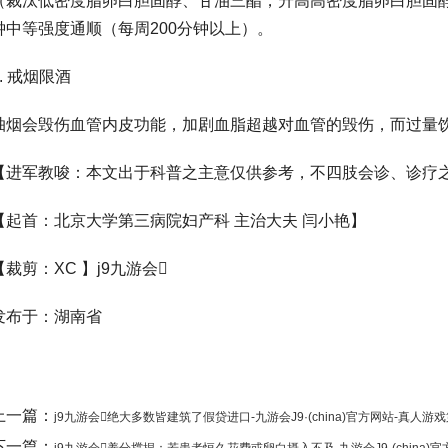
（裁汰低密度脂卵白胆固醇、甘油三酯，升高高密度脂卵白胆固醇
钟中等强度通顺（每周200分钟以上）。
5. 戒烟限酒
抽烟会毁伤血管内皮功能，加剧血脂超越对血管的毁伤，而过量
【进军教唆：本文出于科普之主意仅供参考，不四肢会诊、诊疗
【起首：北京大学第三病院妇产科 主治大夫 闫小艳】
【裁剪：XC 】j9九游会
发布于：湖南省
上一篇：
j9九游会绝大多数皆建筑了假贷进口-九游会J9·(china)官方网站-真人游
下一篇：