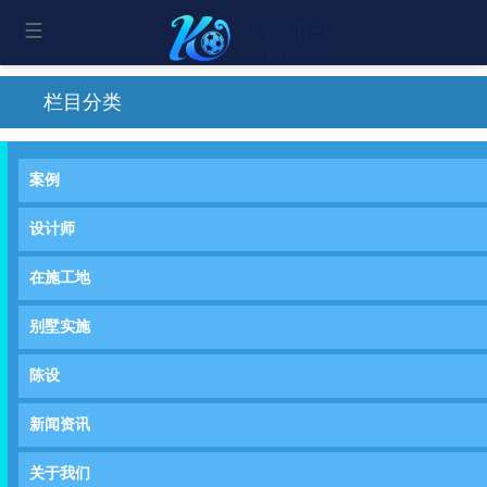
栏目分类
案例
设计师
在施工地
别墅实施
陈设
新闻资讯
关于我们