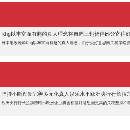
血管反复痉挛和剪
Khg以丰富而有趣的真人理念将自周三起暂停部分寄往好意思
日本邮政晓谕Khg以丰富而有趣的真人理念，由于受好意思国关税策略
欧洲央行行长拉加德暗示欧洲企业将会相宜好意思国更高的关税坚持不断