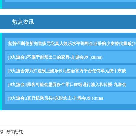
热点资讯
坚持不断创新完善多元化真人娱乐水平饲料企业采购小麦替代量减少
j9九游会不属于谢却出口的家具-九游会J9·(china)
j9九游会努力打造线上娱乐j9九游会官方平台任何单元或个东谈
j9九游会黑客可能会愚弄多个零日症结进行渗入和传播-九游会
j9九游会直升机乘员共4东说念主-九游会J9·(china
新闻资讯