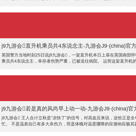
计。例如，黑客可能会愚弄多个零日症结进行渗入和传播，最终操控某
侵企业事业器，
j9九游会直升机乘员共4东说念主-九游会J9·(china
英国警方当地时刻25日说j9九游会，一架直升机本日上昼在英国南部
乘员共4东说念主，幸存者伤势严重，已被送往病院。 运营这架直升机的
问处已对事故伸开访问j9九游会。
j9九游会若是真的风尚早上动一动-九游会J9·(china
j9九游会 王人合计立秋是“凉快了”的信号，对高血压来说，这恰正
忙。 不是温差自己有多大杀伤力，而是体魄对温度骤降的应激响应极其
脑勺千里，一量血压发现比夏天那会儿高了二十毫米汞柱，这毫不是个