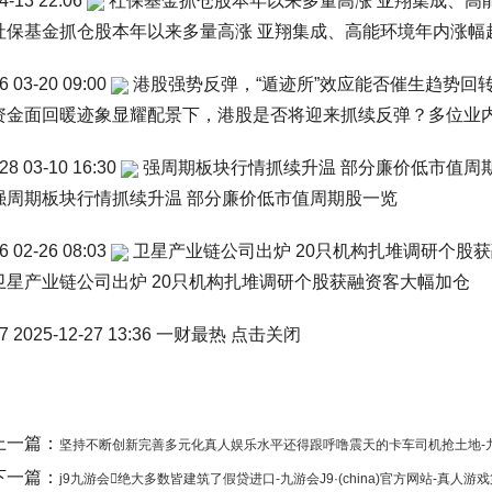
4-13 22:06
社保基金抓仓股本年以来多量高涨 亚翔集成、高能
社保基金抓仓股本年以来多量高涨 亚翔集成、高能环境年内涨幅超
6 03-20 09:00
港股强势反弹，“遁迹所”效应能否催生趋势回
资金面回暖迹象显耀配景下，港股是否将迎来抓续反弹？多位业
28 03-10 16:30
强周期板块行情抓续升温 部分廉价低市值周
强周期板块行情抓续升温 部分廉价低市值周期股一览
6 02-26 08:03
卫星产业链公司出炉 20只机构扎堆调研个股
卫星产业链公司出炉 20只机构扎堆调研个股获融资客大幅加仓
7 2025-12-27 13:36 一财最热 点击关闭
上一篇：
坚持不断创新完善多元化真人娱乐水平还得跟呼噜震天的卡车司机抢土地-九游会J
下一篇：
j9九游会绝大多数皆建筑了假贷进口-九游会J9·(china)官方网站-真人游