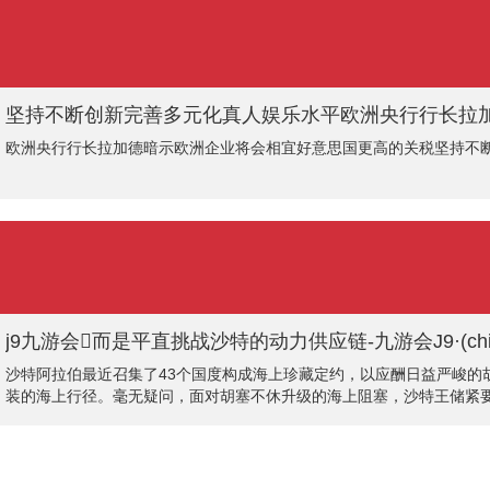
欧洲央行行长拉加德暗示欧洲企业将会相宜好意思国更高的关税坚持不断
j9九游会而是平直挑战沙特的动力供应链-九游会J9·(ch
沙特阿拉伯最近召集了43个国度构成海上珍藏定约，以应酬日益严峻
装的海上行径。毫无疑问，面对胡塞不休升级的海上阻塞，沙特王储紧要
与会议，但最终独一14个国度签署了挽救声明，这显著响应出定约里
策的不悦和担忧。阿