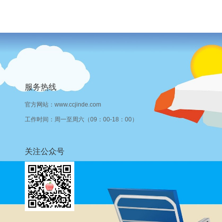
服务热线
官方网站：www.ccjinde.com
工作时间：周一至周六（09：00-18：00）
关注公众号