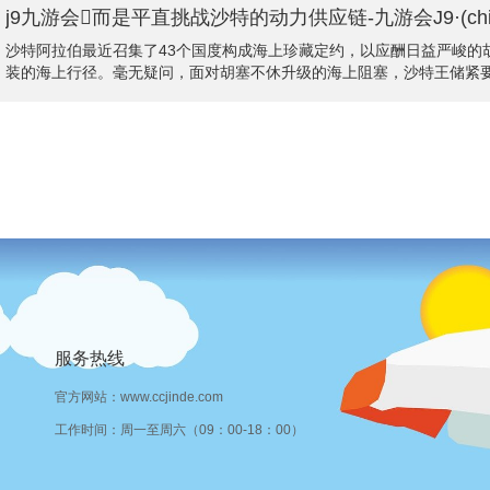
j9九游会而是平直挑战沙特的动力供应链-九游会J9·(ch
沙特阿拉伯最近召集了43个国度构成海上珍藏定约，以应酬日益严峻
装的海上行径。毫无疑问，面对胡塞不休升级的海上阻塞，沙特王储紧要
与会议，但最终独一14个国度签署了挽救声明，这显著响应出定约里
策的不悦和担忧。阿
服务热线
官方网站：www.ccjinde.com
工作时间：周一至周六（09：00-18：00）