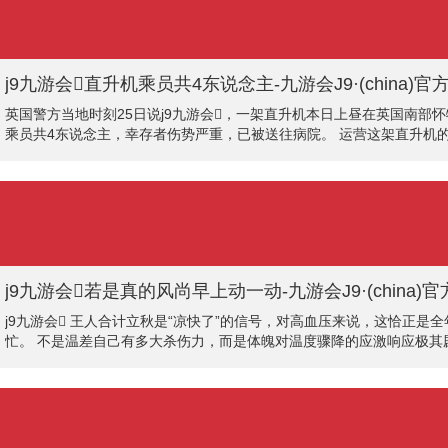
j9九游会直升机乘员共4东说念主-九游会J9·(china
英国警方当地时刻25日说j9九游会，一架直升机本日上昼在英国南部
乘员共4东说念主，幸存者伤势严重，已被送往病院。 运营这架直升机的
问处已对事故伸开访问j9九游会。
j9九游会若是真的风尚早上动一动-九游会J9·(china
j9九游会 王人合计立秋是“凉快了”的信号，对高血压来说，这恰正
忙。 不是温差自己有多大杀伤力，而是体魄对温度骤降的应激响应极其
脑勺千里，一量血压发现比夏天那会儿高了二十毫米汞柱，这毫不是个
血管反复痉挛和剪