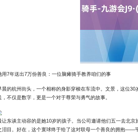
她用7年送出7万份善良：一位脑瘫骑手教养咱们的事
早晨的杭州街头，一个相称的身影穿梭在车流中。文景，这位30
送，不仅是数字，更是一个对于尊荣与勇气的故事。
最让东谈主动容的是她10岁的孩子。当公司邀请他们五一去北京
之泪目。好在，这个寰球终于给了这对联母一个善良的拥抱——