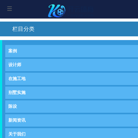
栏目分类
案例
设计师
在施工地
别墅实施
陈设
新闻资讯
关于我们