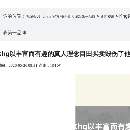
你的位置：
>
> Kh
九游会J9·(china)官方网站-真人游戏第一品牌
新闻资讯
戏第一品牌
Khg以丰富而有趣的真人理念目田买卖毁伤了他们的
间：2026-05-26 08:31
点击：194 次