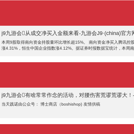
j9九游会从成交净买入金额来看-九游会J9·(china)
本周9股取得南向资金持股量环比增长超15%。 南向资金净买入腾讯控股
涨4.31%，恒生中国企业指数涨4.12%。据证券时报数据宝统计，本
港股通揣摸贸易总和最高，达到362.28亿港元；中芯国外紧随自后，为34
j9九游会有啥常常作念的活动，对腰伤害荒谬荒谬大！-九游
当天践诺由公众号： 博士商店（boshishop) 友情供稿