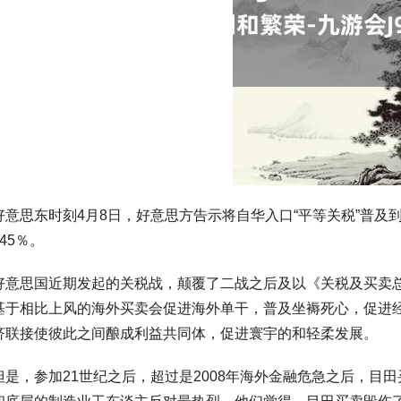
好意思东时刻4月8日，好意思方告示将自华入口“平等关税”普
145％。
好意思国近期发起的关税战，颠覆了二战之后及以《关税及买卖
基于相比上风的海外买卖会促进海外单干，普及坐褥死心，促进
济联接使彼此之间酿成利益共同体，促进寰宇的和轻柔发展。
但是，参加21世纪之后，超过是2008年海外金融危急之后，