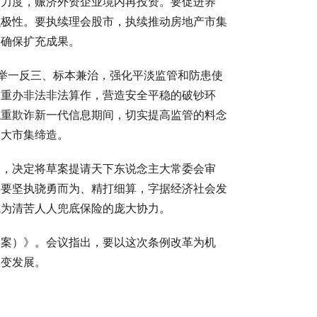
济力度，赈济外资企业境内再投资。要促进养
积极性。要执续理会股市，执续推动房地产市集
，确保扩充成果。
执举一反三、标本兼治，强化平淡监管和防患使
，重办非法非法算作，营造安全平稳的破钞环
稳重欺诈新一代信息期间，切实提高监管的料念
入大市集缔造。
，决定将草案提请天下东说念主大常委会审
，要坚执骁勇而为、精打细算，字据经济社会发
成为清苦人人兜底保险的庞大协力。
案）》。会议指出，要以这次条例改革为机
改变发展。