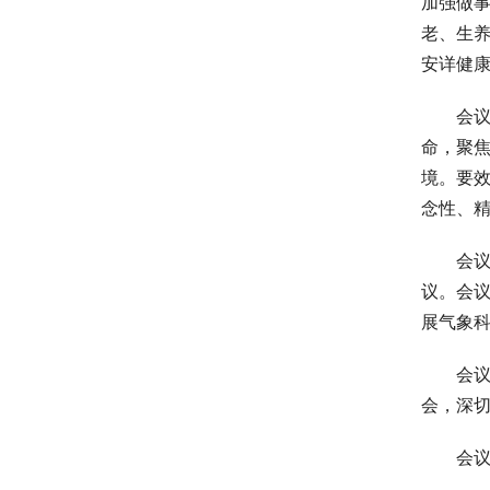
加强做
老、生
安详健
会议指出
命，聚
境。要
念性、
会议究
议。会
展气象
会议审
会，深
会议还