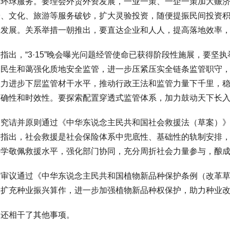
事环球服务。要理会外贸外资发展，一业一策、一企一策加大赈
养、文化、旅游等服务破钞，扩大灵验投资，随便提振民间投资
康发展。关系举措一朝推出，要直达企业和人人，提高落地效率
，“3·15”晚会曝光问题经管使命已获得阶段性施展，要坚
焦民生和蔼强化质地安全监管，进一步压紧压实全链条监管职守
效力进步下层监管材干水平，推动行政王法和监管力量下千里，
精确性和时效性。要探索配置穿透式监管体系，加力鼓动天下长
诘并原则通过《中华东说念主民共和国社会救援法（草案）》
议指出，社会救援是社会保险体系中兜底性、基础性的轨制安排
科学敬佩救援水平，强化部门协同，充分周折社会力量参与，酿
议通过《中华东说念主民共和国植物新品种保护条例（改革草
切扩充种业振兴算作，进一步加强植物新品种权保护，助力种业
相干了其他事项。