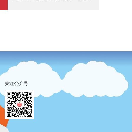
着落。 上海航运往复所8月22日发布的上海出
口集装箱轮廓运价指数为1415.36点，较上期
着落3.1%。关税等省略情趣加重之下，供需
基本面抓续疲软，但也不乏逆势上扬的亮点
——新兴市集正在快速补足，并展现出强盛增
速，和泰西航路跌跌陆续比较，中东和澳新航
路抓续高涨。 泰西航路运价连跌逻辑不同 从
航运价钱来看，欧洲和好意思国航路均抓续着
落。 其中，欧洲航路自6月13日着落以来，抓
续于今。8月22日，上海港出口至欧洲基
关注公众号