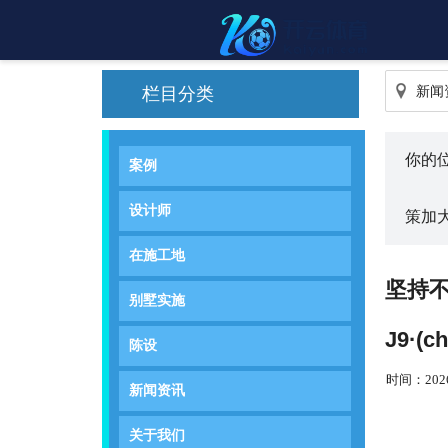
新闻
栏目分类
你的
案例
设计师
策加大
在施工地
坚持
别墅实施
J9·
陈设
时间：2026-
新闻资讯
关于我们