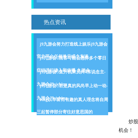
热点资讯
j9九游会努力打造线上娱乐j9九游会
官方平台任何单元或个东谈
j9九游会黑客可能会愚弄多个零日
症结进行渗入和传播-九游会
j9九游会直升机乘员共4东说念主-
九游会J9·(china
j9九游会若是真的风尚早上动一动-
九游会J9·(china
Khg以丰富而有趣的真人理念将自周
三起暂停部分寄往好意思国的
炒股就
机会！