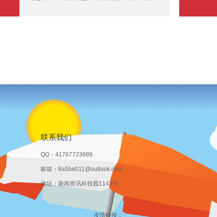
特王储在海上定约实在立上流露了关键作用，
其倡导是通过挽救列国力量来共同打击胡塞武
装的海上行径。毫无疑问，面对胡塞不休升级
的海上阻塞，沙特王储紧要需要国外社会的撑
持，尤其是在胡塞武装公开声称已奏效骚扰沙
特油轮通行的情况下。 尽管有43个国度参与
会议，但最终独一14个国度签署了挽救声
明，这显著响应出定约里面的分歧与复杂性。
举例，阿联酋和阿曼这两个海湾中枢国度并未
在挽救声明上署名，展示了它们对沙特军事政
策的不悦和担忧。阿
联系我们
QQ：41767723689
邮箱：8a5be011@outlook.com
地址：新闻资讯科技园1143号
友情链接：