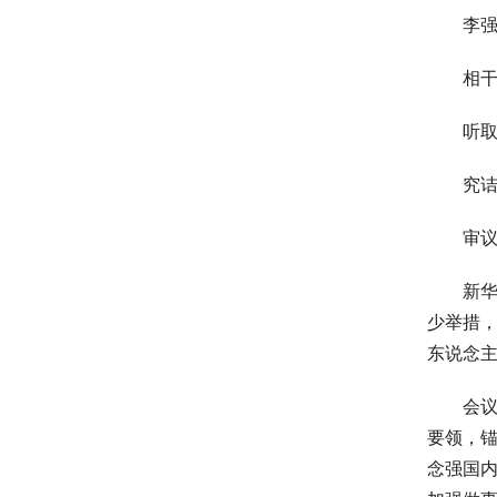
李强主
相干稳
听取“3
究诘《
审议通
新华社北
少举措，
东说念
会议指
要领，
念强国