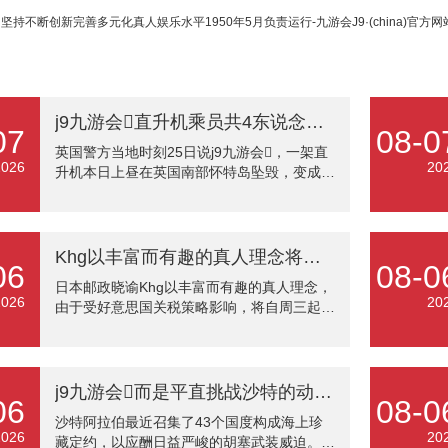
：
坚持不断创新完善多元化真人娱乐水平1950年5月负责运行-九游会J9·(china)官方
j9九游会直升机乘员共4东说念主-九游会J9·(china)官方网站-真人游戏第一品牌
07
08-0
英国警方当地时刻25日说j9九游会，一架直
2026
20
升机本日上昼在英国南部怀特岛坠毁，变成3
东说念主损失、1东说念主重伤。 英格兰地区
汉普郡和怀特岛警队在一份声明中说，直升机
乘员共4东说念主，幸存者伤势严重，已被送
往病院。 运营这架直升机的诺森比亚直升机
Khg以丰富而有趣的真人理念将自周三起暂停部分寄往好意思国的邮政物品-九游会J9·(china)官方网站-真人游戏第一品牌
06
08-0
公司阐发，坠毁的是一架罗宾逊R44 II型直升
日本邮政晓谕Khg以丰富而有趣的真人理念，
机，事发时正在进行一堂遨游课。 英国空难
2026
20
由于受好意思国关税策略影响，将自周三起暂
访问处已对事故伸开访问j9九游会。
停部分寄往好意思国的邮政物品。
j9九游会而是平直挑战沙特的动力供应链-九游会J9·(china)官方网站-真人游戏第一品牌
06
08-0
沙特阿拉伯最近召集了43个国度构成海上珍
2026
20
藏定约，以应酬日益严峻的胡塞武装威迫。沙