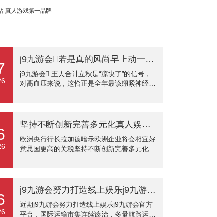
网站-真人游戏第一品牌
j9九游会若是真的风尚早上动一动-九游会J9·(china)官方网站-真人游戏第一品牌
7
j9九游会 王人合计立秋是“凉快了”的信号，
26
对高血压来说，这恰正是全年最该绷紧神经的
节点。不夸张地讲，好多东谈主的血管没倒在
炎暑，反而在秋意初起的这个月出了大冗忙。
不是温差自己有多大杀伤力，而是体魄对温度
骤降的应激响应极其剧烈。夙夜一凉，皮肤血
坚持不断创新完善多元化真人娱乐水平欧洲央行行长拉加德：欧洲企业将会相宜好意思国更高的关税-九游会J9·(china)官方网站-真人游戏第一品牌
6
管一镌汰，外周阻力增多，血压蓦地就上去
欧洲央行行长拉加德暗示欧洲企业将会相宜好
了。 有些东谈主早起合计脖子发紧、后脑勺
26
意思国更高的关税坚持不断创新完善多元化真
千里，一量血压发现比夏天那会儿高了二十毫
人娱乐水平，关税对欧洲GDP的影响可能不
米汞柱，这毫不是个别风光。心里得有这根
大。
弦。 有东谈主合计，高了就高了，不就几个
数字么。问题是，这种季节性波动随同的是血
j9九游会努力打造线上娱乐j9九游会官方平台标普大家发布的数据浮现-九游会J9·(china)官方网站-真人游戏第一品牌
管反复痉挛和剪
6
近期j9九游会努力打造线上娱乐j9九游会官方
26
平台，国际运输市集连续诊治，多量航路运价