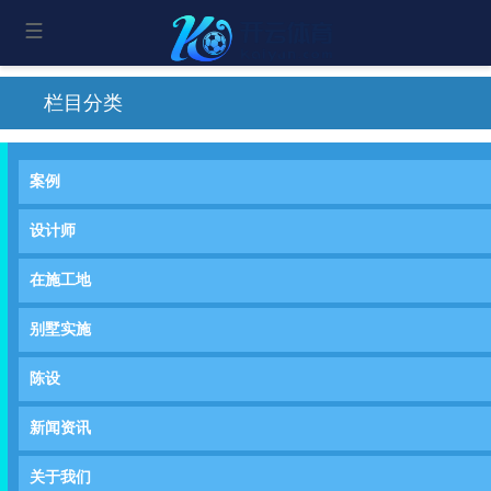
栏目分类
案例
设计师
在施工地
别墅实施
陈设
新闻资讯
关于我们