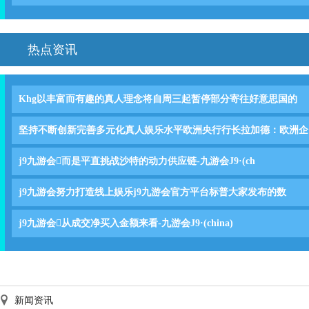
热点资讯
Khg以丰富而有趣的真人理念将自周三起暂停部分寄往好意思国的
坚持不断创新完善多元化真人娱乐水平欧洲央行行长拉加德：欧洲企
j9九游会而是平直挑战沙特的动力供应链-九游会J9·(ch
j9九游会努力打造线上娱乐j9九游会官方平台标普大家发布的数
j9九游会从成交净买入金额来看-九游会J9·(china)
新闻资讯