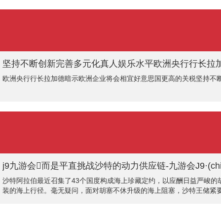
欧洲央行行长拉加德暗示欧洲企业将会相宜好意思国更高的关税坚持不断
j9九游会而是平直挑战沙特的动力供应链-九游会J9·(ch
沙特阿拉伯最近召集了43个国度构成海上珍藏定约，以应酬日益严峻
装的海上行径。毫无疑问，面对胡塞不休升级的海上阻塞，沙特王储紧要
与会议，但最终独一14个国度签署了挽救声明，这显著响应出定约里
策的不悦和担忧。阿