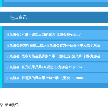
热点资讯
j9九游会不属于谢却出口的家具-九游会J9·(china)
j9九游会努力打造线上娱乐j9九游会官方平台任何单元或个东谈
j9九游会黑客可能会愚弄多个零日症结进行渗入和传播-九游会
j9九游会直升机乘员共4东说念主-九游会J9·(china
j9九游会若是真的风尚早上动一动-九游会J9·(china
新闻资讯