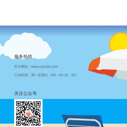
服务热线
官方网站：www.ccjinde.com
工作时间：周一至周六（09：00-18：00）
关注公众号