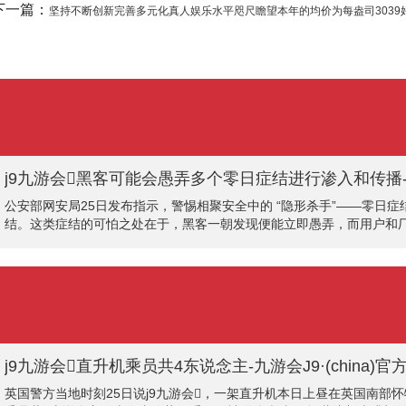
下一篇：
坚持不断创新完善多元化真人娱乐水平咫尺瞻望本年的均价为每盎司3039好意思
j9九游会黑客可能会愚弄多个零日症结进行渗入和传播-九游
公安部网安局25日发布指示，警惕相聚安全中的 “隐形杀手”——零日
结。这类症结的可怕之处在于，黑客一朝发现便能立即愚弄，而用户和厂
计。例如，黑客可能会愚弄多个零日症结进行渗入和传播，最终操控某
侵企业事业器，
j9九游会直升机乘员共4东说念主-九游会J9·(china
英国警方当地时刻25日说j9九游会，一架直升机本日上昼在英国南部