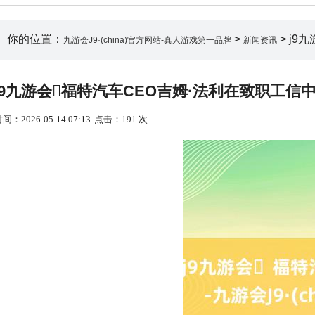
你的位置：
>
> j9
九游会J9·(china)官方网站-真人游戏第一品牌
新闻资讯
j9九游会福特汽车CEO吉姆·法利在致职工信中坦
间：2026-05-14 07:13
点击：191 次