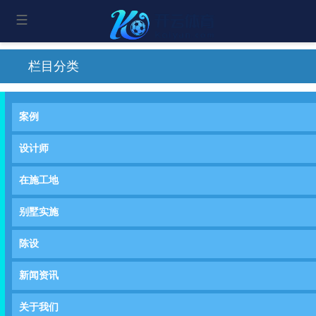
栏目分类
案例
设计师
在施工地
别墅实施
陈设
新闻资讯
关于我们