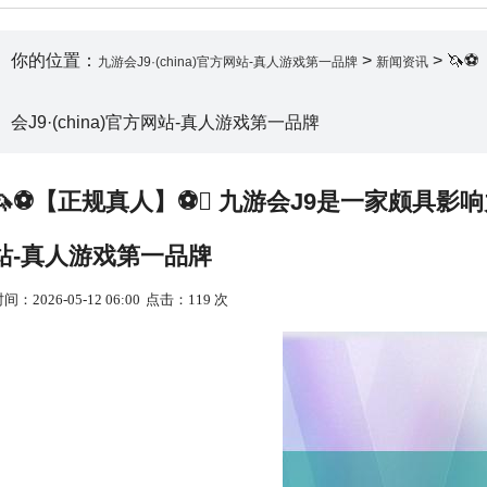
你的位置：
>
> 
九游会J9·(china)官方网站-真人游戏第一品牌
新闻资讯
会J9·(china)官方网站-真人游戏第一品牌
🦄⚽【正规真人】⚽ 九游会J9是一家颇具影响
站-真人游戏第一品牌
间：2026-05-12 06:00
点击：119 次