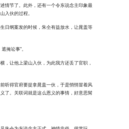
赘述情节了。此外，还有一个令东说念主印象最
上山入伙的过程。
，生日纲案发的时候，朱仝有益放水，让晁盖等
遮掩讼事”。
雷横，让他上梁山入伙，为此我方还丢了官职，
提前听得官府要捉拿晁盖一伙，于是悄悄冒着风
恩义了。关联词就是这么恩义的事情，好意思髯
府见朱仝为东说念主正式、神情非俗，很赏玩