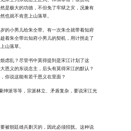
天然是极大的功德，不但免了牢狱之灾，况兼有
天然也就不肯意上山落草。
四岁的小男儿给朱仝带。有一次朱仝就带着知府
然趁着朱仝带出知府小男儿的契机，用计拐走了
不上山落草。
心烦虑乱？尽管书中莫得提到是宋江计划了这
强大恩义的东说念主，后头有莫得宋江的默认？
事，你说这能有若干恩义在里面？
、豪绅派等等，宗派林立、矛盾复杂，要说宋江光
然要被朝廷雄兵剿灭的，因此必须招抚。这种说