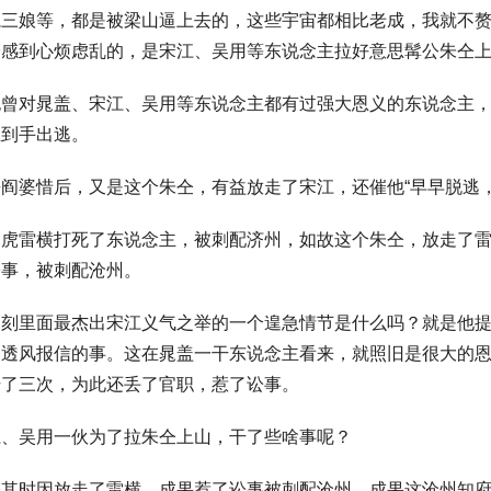
扈三娘等，都是被梁山逼上去的，这些宇宙都相比老成，我就不
最感到心烦虑乱的，是宋江、吴用等东说念主拉好意思髯公朱仝
也曾对晁盖、宋江、吴用等东说念主都有过强大恩义的东说念主
主到手出逃。
阎婆惜后，又是这个朱仝，有益放走了宋江，还催他“早早脱逃，
翅虎雷横打死了东说念主，被刺配济州，如故这个朱仝，放走了
讼事，被刺配沧州。
铭刻里面最杰出宋江义气之举的一个遑急情节是什么吗？就是他
们透风报信的事。这在晁盖一干东说念主看来，就照旧是很大的
干了三次，为此还丢了官职，惹了讼事。
江、吴用一伙为了拉朱仝上山，干了些啥事呢？
仝其时因放走了雷横，成果惹了讼事被刺配沧州，成果这沧州知