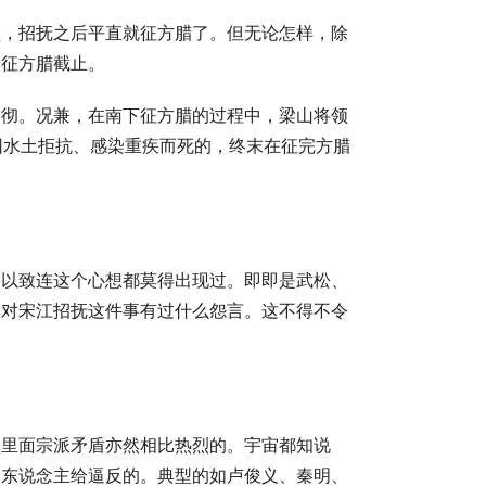
领，招抚之后平直就征方腊了。但无论怎样，除
了征方腊截止。
透彻。况兼，在南下征方腊的过程中，梁山将领
因水土拒抗、感染重疾而死的，终末在征完方腊
，以致连这个心想都莫得出现过。即即是武松、
没对宋江招抚这件事有过什么怨言。这不得不令
，里面宗派矛盾亦然相比热烈的。宇宙都知说
的东说念主给逼反的。典型的如卢俊义、秦明、