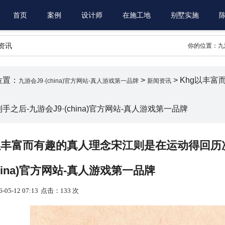
首页
案例
设计师
在施工地
别墅实施
资讯
你的位置：
九
位置：
>
> Khg以丰
九游会J9·(china)官方网站-真人游戏第一品牌
新闻资讯
手之后-九游会J9·(china)官方网站-真人游戏第一品牌
以丰富而有趣的真人理念宋江则是在运动得回历
(china)官方网站-真人游戏第一品牌
05-12 07:13
点击：133 次