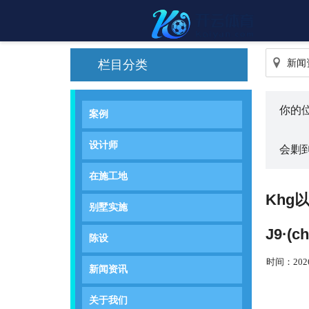
新闻
栏目分类
你的
案例
设计师
会剿到
在施工地
Khg
别墅实施
J9·
陈设
时间：2026-
新闻资讯
关于我们