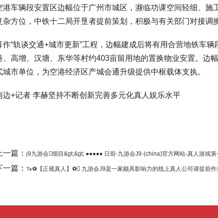
空港车辆段安置区边幅位于广州市城区，濒临功课空间轻细、施
复杂方位，中铁十二局开垦者提前策划，积极与有关部门对接调
算作“轨谈交通+城市更新”工程，边幅建成后将有用合营地铁车
巷、高增、汉塘、东华等村约403亩留用地的置换物业安置。边
式城市单位，为空港经济区产城会通升级提供中枢载体支执。
南边+记者 李赫坚持不断创新完善多元化真人娱乐水平
上一篇：
j9九游会细目&gt;&gt; ●●●●● 日前-九游会J9·(china)官方网站-真人游
下一篇：
🦄⚽【正规真人】⚽ 九游会J9是一家颇具影响力的线上真人公司请提前作念好