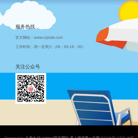
服务热线
官方网站：www.ccjinde.com
工作时间：周一至周六（09：00-18：00）
关注公众号
Powered by
九游会J9·(china)官方网站-真人游戏第一品牌
RSS地图
HTML地图