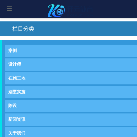
栏目分类
案例
设计师
在施工地
别墅实施
陈设
新闻资讯
关于我们