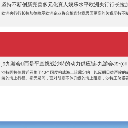
欧洲央行行长拉加德暗示欧洲企业将会相宜好意思国更高的关税坚持不断
j9九游会而是平直挑战沙特的动力供应链-九游会J9·(ch
沙特阿拉伯最近召集了43个国度构成海上珍藏定约，以应酬日益严峻
装的海上行径。毫无疑问，面对胡塞不休升级的海上阻塞，沙特王储紧要
与会议，但最终独一14个国度签署了挽救声明，这显著响应出定约里
策的不悦和担忧。阿