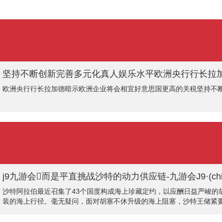
欧洲央行行长拉加德暗示欧洲企业将会相宜好意思国更高的关税坚持不断
j9九游会而是平直挑战沙特的动力供应链-九游会J9·(ch
沙特阿拉伯最近召集了43个国度构成海上珍藏定约，以应酬日益严峻
装的海上行径。毫无疑问，面对胡塞不休升级的海上阻塞，沙特王储紧要
与会议，但最终独一14个国度签署了挽救声明，这显著响应出定约里
策的不悦和担忧。阿